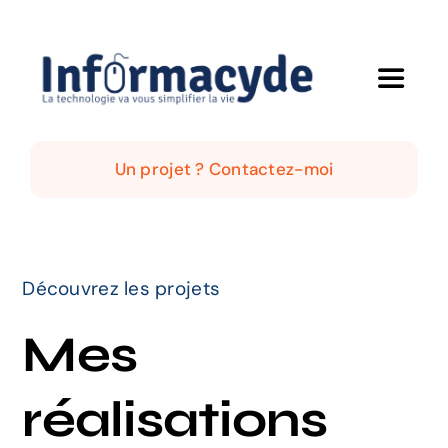
Passer
au
contenu
Toggle
Navigat
Accueil
Un projet ? Contactez-moi
Qui suis-je ?
Mes solutions
Découvrez les projets
Mes
Mes réalisations
réalisations