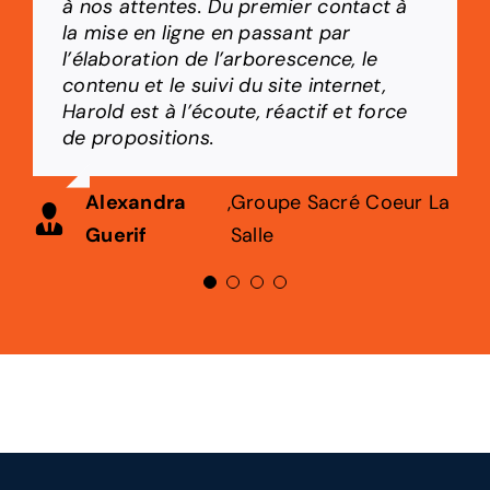
à nos attentes. Du premier contact à
création de votre site internet. Grâce
été excellentes !
service très fiable et efficace.
la mise en ligne en passant par
à lui, j’ai pu appréhender avec plus de
l’élaboration de l’arborescence, le
confiance et de facilité la gestion d’un
Anne-Marie
,
Notre-Dame du
Nicolas Carré
,
Collège Saint-Tudy
contenu et le suivi du site internet,
site, qui me semblait insurmontable
Boiteux
Sacré-Coeur
Harold est à l’écoute, réactif et force
avant sa rencontre. Harold vous
de propositions.
donnera les meilleures pratiques et
astuces pour être rapidement efficace
et opérationnel. Merci à lui !
Alexandra
,
Groupe Sacré Coeur La
Guerif
Salle
Julien Pimbert