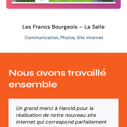
Les Francs Bourgeois – La Salle
Communication
,
Photos
,
Site internet
Nous avons travaillé
ensemble
Un grand merci à Harold pour la
Harold se montrera d’un grand
La qualité du service, ainsi que les
Compétent, réactif et surtout à
réalisation de notre nouveau site
professionnalisme et de pédagogie
conseils pour la construction du site
l’écoute. J’apprécie énormément de
internet qui correspond parfaitement
dans l’accompagnement pour la
de notre établissement scolaire ont
travailler avec HB-Informacyde :