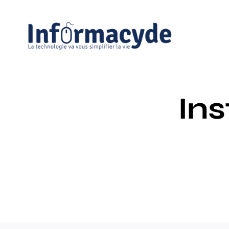
Passer
au
contenu
Ins