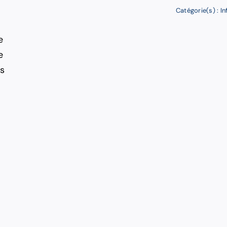
Catégorie(s) :
In
e
e
es