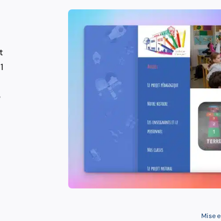
t
1
é
Mise e